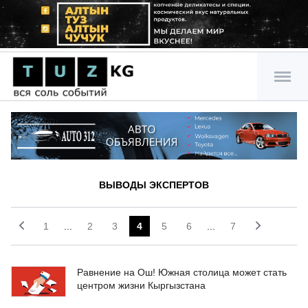
ВЫВОДЫ ЭКСПЕРТОВ
1
...
2
3
4
5
6
...
7
Равнение на Ош! Южная столица может стать
центром жизни Кыргызстана