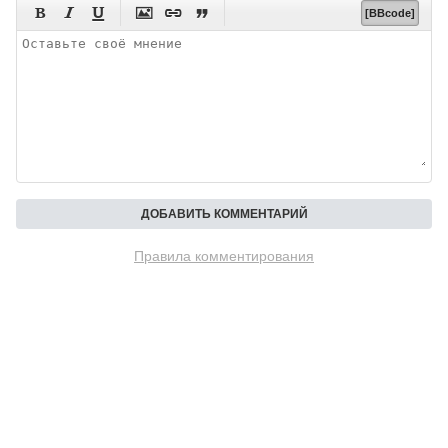






[BBcode]
Правила комментирования