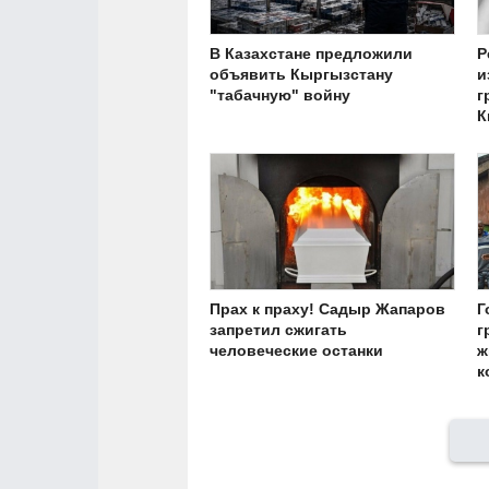
В Казахстане предложили
Р
объявить Кыргызстану
и
"табачную" войну
г
К
Прах к праху! Садыр Жапаров
Г
запретил сжигать
г
человеческие останки
ж
к