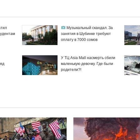
атил
Музыкальный скандал. За
тудентам
занятия в Шубинке требуют
оплату в 7000 сомов
У ТЦ Asia Mall насмерть сбили
 яд
маленькую девочку. Где были
родители?!