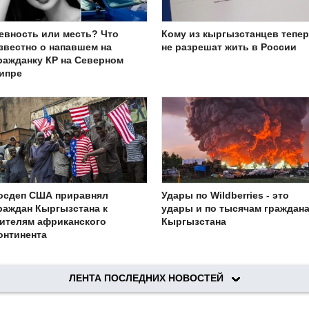
евность или месть? Что
Кому из кыргызстанцев тепе
звестно о напавшем на
не разрешат жить в России
ражданку КР на Северном
ипре
осдеп США приравнял
Удары по Wildberries - это
раждан Кыргызстана к
удары и по тысячам граждан
ителям африканского
Кыргызстана
онтинента
ЛЕНТА ПОСЛЕДНИХ НОВОСТЕЙ