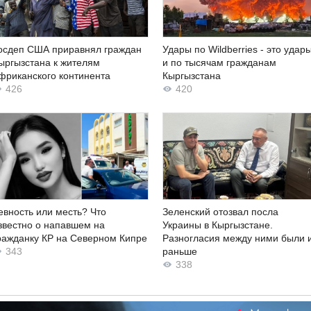
осдеп США приравнял граждан
Удары по Wildberries - это удар
ыргызстана к жителям
и по тысячам гражданам
фриканского континента
Кыргызстана
426
420
евность или месть? Что
Зеленский отозвал посла
звестно о напавшем на
Украины в Кыргызстане.
ражданку КР на Северном Кипре
Разногласия между ними были 
343
раньше
338