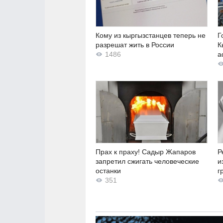
Кому из кыргызстанцев теперь не
Г
разрешат жить в России
К
1486
а
Прах к праху! Садыр Жапаров
Р
запретил сжигать человеческие
и
останки
г
351