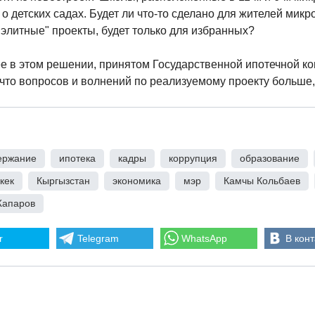
о детских садах. Будет ли что-то сделано для жителей мик
 "элитные" проекты, будет только для избранных?
е в этом решении, принятом Государственной ипотечной ком
 что вопросов и волнений по реализуемому проекту больше,
ержание
,
ипотека
,
кадры
,
коррупция
,
образование
,
кек
,
Кыргызстан
,
экономика
,
мэр
,
Камчы Кольбаев
,
Жапаров
r
Telegram
WhatsApp
В конт