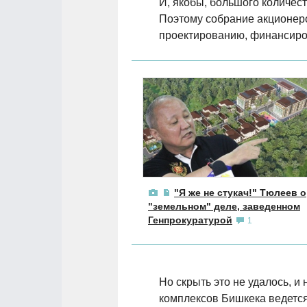
И, якобы, большого количес
Поэтому собрание акционер
проектированию, финансиров
"Я же не стукач!" Тюлеев о
"земельном" деле, заведенном
Генпрокуратурой
1
Но скрыть это не удалось, и
комплексов Бишкека ведется 