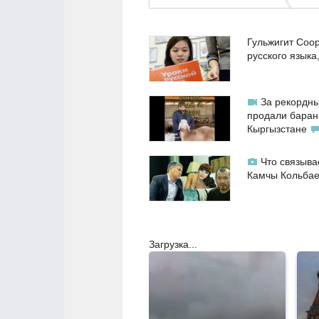
Гульжигит Соо
русского языка
За рекордны
продали баран
Кыргызстане
Что связыва
Камчы Кольба
Загрузка...