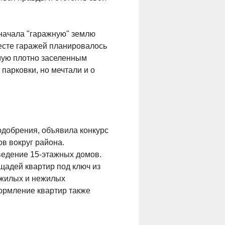
Сначала "гаражную" землю
есте гаражей планировалось
мую плотно заселенным
парковки, но мечтали и о
одобрения, объявила конкурс
в вокруг района.
зведение 15-этажных домов.
щадей квартир под ключ из
 жилых и нежилых
ормление квартир также