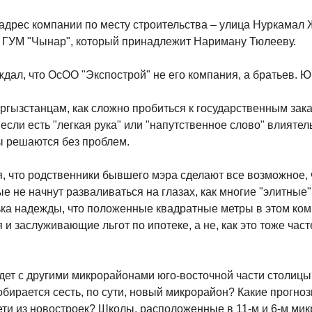
 адрес компании по месту строительства – улица Нуркамал
- ГУМ "Чынар", который принадлежит Нариману Тюлееву.
ал, что ОсОО "Экспострой" не его компания, а братьев. Юр
ыргызстанцам, как сложно пробиться к государственным зак
 если есть "легкая рука" или "напутственное слово" влиятел
ы решаются без проблем.
я, что родственники бывшего мэра сделают все возможное,
е не начнут разваливаться на глазах, как многие "элитные
ька надежды, что положенные квадратные метры в этом ком
 заслуживающие льгот по ипотеке, а не, как это тоже част
будет с другими микрорайонами юго-восточной части столиц
бирается сесть, по сути, новый микрорайон? Какие прогноз
ети из новостроек? Школы, расположенные в 11-м и 6-м микр