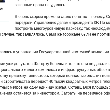
законные права не удалось.
ще
В очень скором времени стало понятно – почему. 
передали Управлению делами президента КР. На м
построить многоуровневую парковку, так необходи
 случае, так заявлялось. Сами же горожане были не против 
залась в управлении Государственной ипотечной компании.
ие уже депутатов Жогорку Кенеша и то, что они не давали 
ционального жилого комплекса и инфраструктурных объекто
льству привлекут инвестора, который полностью оплатит во
ии строительства передаст 40 тысяч квадратных метров пло
атных метров на одну единицу жилья. Оставшаяся площадь
чения останется за инвестором. Затраты на первичное оф