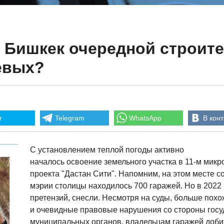
 Бишкек очередной строит
евых?
r
Telegram
WhatsApp
В конт
С установлением теплой погоды активно
началось освоение земельного участка в 11-м мик
проекта "Дастан Сити". Напомним, на этом месте 
мэрии столицы находилось 700 гаражей. Но в 2022 
претензий, снесли. Несмотря на суды, больше похо
и очевидные правовые нарушения со стороны госу
муниципальных органов, владельцам гаражей добит