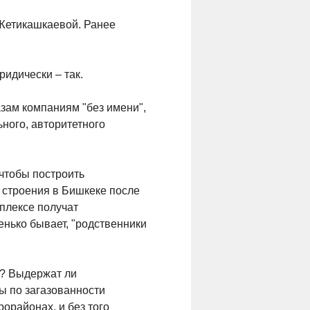
 Жетикашкаевой. Ранее
идически – так.
азам компаниям "без имени",
ьного, авторитетного
 чтобы построить
" строения в Бишкеке после
плексе получат
енько бывает, "родственники
ы? Выдержат ли
ы по загазованности
орайонах, и без того