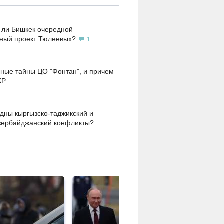
 ли Бишкек очередной
ьный проект Тюлеевых?
1
ные тайны ЦО "Фонтан", и причем
КР
дны кыргызско-таджикский и
зербайджанский конфликты?