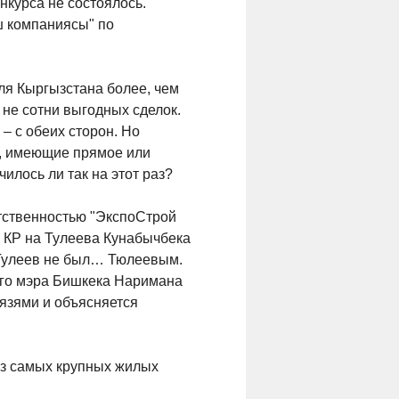
нкурса не состоялось.
ш компаниясы" по
ля Кыргызстана более, чем
 не сотни выгодных сделок.
– с обеих сторон. Но
е, имеющие прямое или
илось ли так на этот раз?
етственностью "ЭкспоСтрой
 КР на Тулеева Кунабычбека
 Тулеев не был… Тюлеевым.
его мэра Бишкека Наримана
язями и объясняется
 из самых крупных жилых