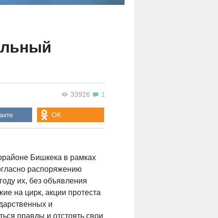
ельный
33926
1
акте
ОК
рорайоне Бишкека в рамках
согласно распоряжению
году их, без объявления
жие на цирк, акции протеста
дарственных и
ься правды и отстоять свои