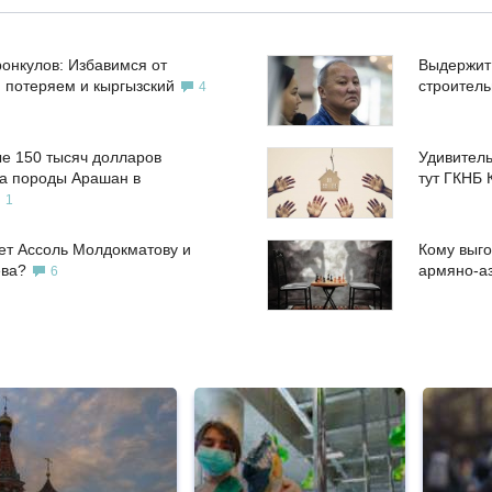
ронкулов: Избавимся от
Выдержит
, потеряем и кыргызский
строител
4
е 150 тысяч долларов
Удивитель
а породы Арашан в
тут ГКНБ 
1
ет Ассоль Молдокматову и
Кому выго
ева?
армяно-а
6