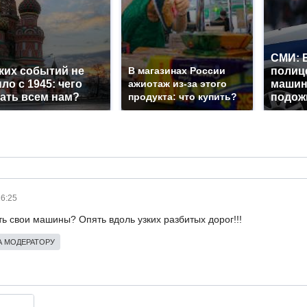
СМИ: 
ких событий не
В магазинах России
полиц
ло с 1945: чего
ажиотаж из-за этого
машин
ать всем нам?
продукта: что купить?
подож
16:25
ить свои машины? Опять вдоль узких разбитых дорог!!!
 МОДЕРАТОРУ