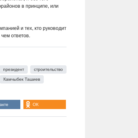
рорайонов в принципе, или
панией и тех, кто руководит
 чем ответов.
президент
,
строительство
Камчыбек Ташиев
,
акте
ОК