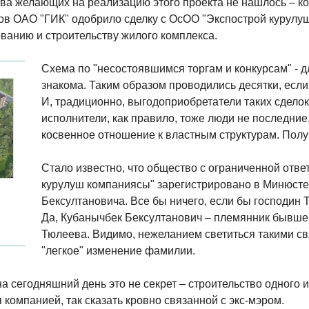
тва желающих на реализацию этого проекта не нашлось – ко
ов ОАО "ГИК" одобрило сделку с ОсОО "Экспострой курулу
анию и строительству жилого комплекса.
Схема по "несостоявшимся торгам и конкурсам" - д
знакома. Таким образом проводились десятки, если
И, традиционно, выгодоприобретатели таких сделок 
исполнители, как правило, тоже люди не последни
косвенное отношение к властным структурам. Получ
Стало известно, что общество с ограниченной отв
курулуш компаниясы" зарегистрировано в Минюсте
Бексултановича. Все бы ничего, если бы господин
Да, Кубанычбек Бексултанович – племянник бывш
Тюлеева. Видимо, нежеланием светиться такими св
"легкое" изменение фамилии.
 на сегодняшний день это не секрет – строительство одного
компанией, так сказать кровно связанной с экс-мэром.