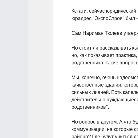
Кстати, сейчас юридический
юрадрес "ЭкспоСтроя" был 
Сам Нариман Тюлеев утвержд
Но стоит ли рассказывать к
но, как показывает практика,
родственника, такие вопрос
Мы, конечно, очень надеемс
качественные здания, которы
сильных ливней. Есть капел
действительно нуждающиеся и
родственников".
Но вопрос в другом. А что 
коммуникации, на которые со
района? Где будут учиться д