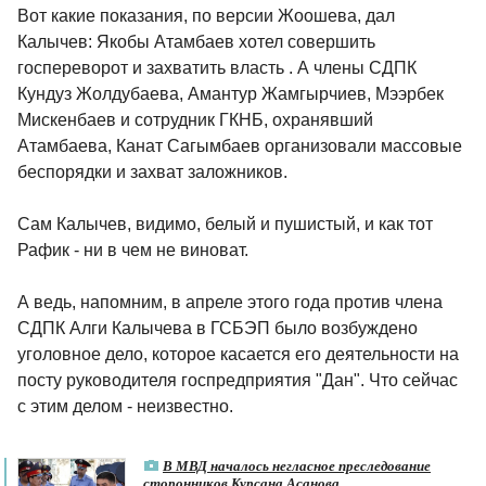
Вот какие показания, по версии Жоошева, дал
Калычев: Якобы Атамбаев хотел совершить
госпереворот и захватить власть . А члены СДПК
Кундуз Жолдубаева, Амантур Жамгырчиев, Мээрбек
Мискенбаев и сотрудник ГКНБ, охранявший
Атамбаева, Канат Сагымбаев организовали массовые
беспорядки и захват заложников.
Сам Калычев, видимо, белый и пушистый, и как тот
Рафик - ни в чем не виноват.
А ведь, напомним, в апреле этого года против члена
СДПК Алги Калычева в ГСБЭП было возбуждено
уголовное дело, которое касается его деятельности на
посту руководителя госпредприятия "Дан". Что сейчас
с этим делом - неизвестно.
В МВД началось негласное преследование
сторонников Курсана Асанова