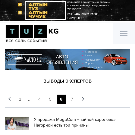
ВЫВОДЫ ЭКСПЕРТОВ
1
...
4
5
6
7
У продажи MegaCom «чайной королеве»
Нагорной есть три причины