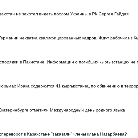
захстан не захотел видеть послом Украины в РК Сергея Гайдая
Германии нехватка квалифицированных кадров. Ждут рабочих из К
спорядки в Пакистане. Информации о погибших кыргызстанцах не 
тюрьмах Ирака содержится 41 кыргызстанец по обвинению в терро
Екатеринбурге отметили Международный день родного языка
спереворот в Казахстане "заказали" члены клана Назарбаева?