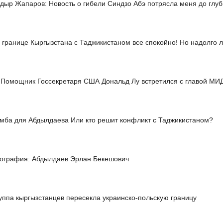
дыр Жапаров: Новость о гибели Синдзо Абэ потрясла меня до глу
 границе Кыргызстана с Таджикистаном все спокойно! Но надолго 
Помощник Госсекретаря США Дональд Лу встретился с главой МИ
мба для Абдылдаева Или кто решит конфликт с Таджикистаном?
ография: Абдылдаев Эрлан Бекешович
уппа кыргызстанцев пересекла украинско-польскую границу