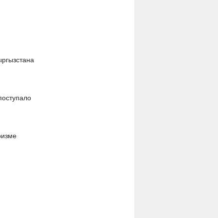
ыргызстана
поступало
ризме