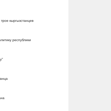
 трое кыргызстанцев
литику республики
у"
танца
ана