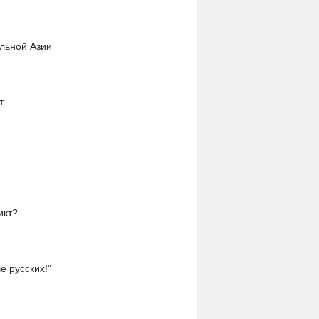
альной Азии
т
икт?
е русских!"