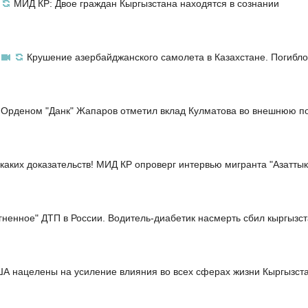
МИД КР: Двое граждан Кыргызстана находятся в сознании
Крушение азербайджанского самолета в Казахстане. Погибло
Орденом "Данк" Жапаров отметил вклад Кулматова во внешнюю по
каких доказательств! МИД КР опроверг интервью мигранта "Азаттык
гненное" ДТП в России. Водитель-диабетик насмерть сбил кыргызс
А нацелены на усиление влияния во всех сферах жизни Кыргызст