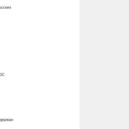
усских
ШОС
адержан