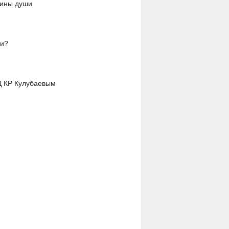
бины души
ли?
Д КР Кулубаевым