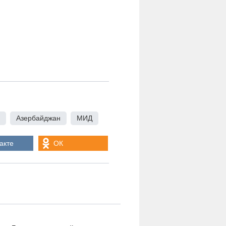
,
Азербайджан
,
МИД
акте
ОК