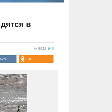
дятся в
5022
0
акте
ОК