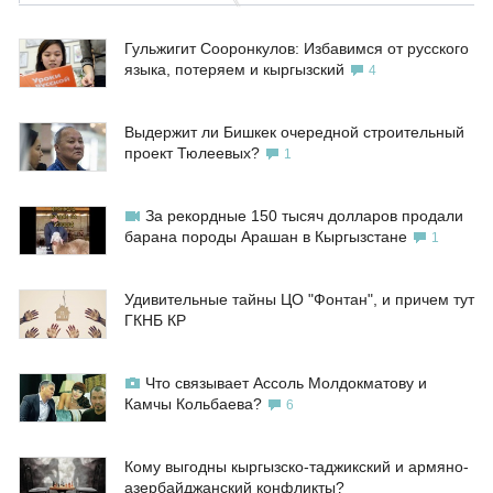
Гульжигит Сооронкулов: Избавимся от русского
языка, потеряем и кыргызский
4
Выдержит ли Бишкек очередной строительный
проект Тюлеевых?
1
За рекордные 150 тысяч долларов продали
барана породы Арашан в Кыргызстане
1
Удивительные тайны ЦО "Фонтан", и причем тут
ГКНБ КР
Что связывает Ассоль Молдокматову и
Камчы Кольбаева?
6
Кому выгодны кыргызско-таджикский и армяно-
азербайджанский конфликты?