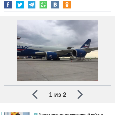
1 из 2
Бишкек закроют на карантин? Жээнбеков