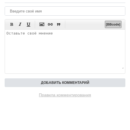






[BBcode]
Правила комментирования