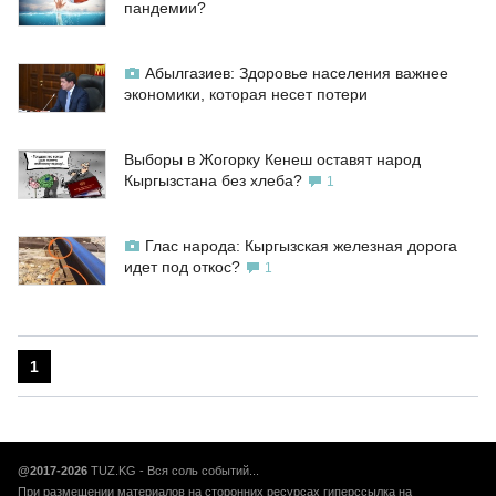
пандемии?
Абылгазиев: Здоровье населения важнее
экономики, которая несет потери
Выборы в Жогорку Кенеш оставят народ
Кыргызстана без хлеба?
1
Глас народа: Кыргызская железная дорога
идет под откос?
1
1
@2017-2026
TUZ.KG - Вся соль событий...
При размещении материалов на сторонних ресурсах гиперссылка на