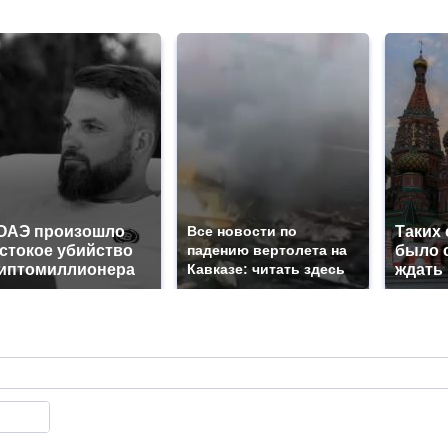
ОАЭ произошло
Все новости по
Таких
стокое убийство
падению вертолета на
было с
иптомиллионера
Кавказе: читать здесь
ждать