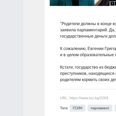
"Родители должны в конце ко
заявила парламентарий. Да,
государственные деньги дол
К сожалению, Евгении Григо
и в целом образовательные
Кстати, государство из бюдже
преступников, находящихся 
родителям кормить своих дет
URL: https://www.tuz.kg/2269
Теги:
ГСИН
,
парламент
,