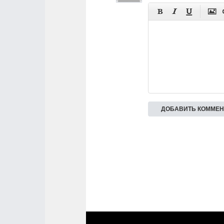



