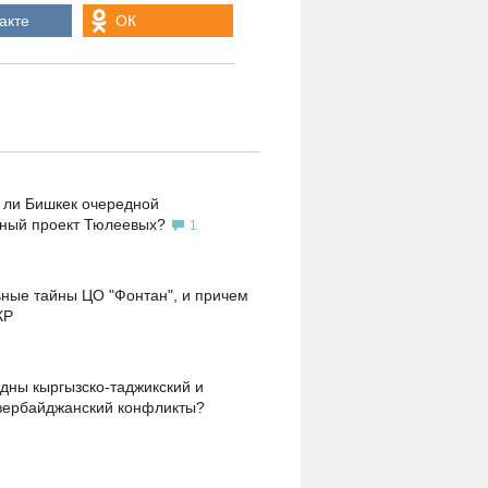
акте
ОК
 ли Бишкек очередной
ьный проект Тюлеевых?
1
ные тайны ЦО "Фонтан", и причем
КР
дны кыргызско-таджикский и
зербайджанский конфликты?