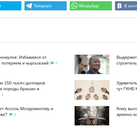
r
Telegram
WhatsApp
В конт
ронкулов: Избавимся от
Выдержит
, потеряем и кыргызский
строител
4
е 150 тысяч долларов
Удивитель
а породы Арашан в
тут ГКНБ 
1
ет Ассоль Молдокматову и
Кому выго
ева?
армяно-а
6