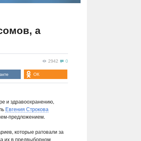
сомов, а
2942
0
акте
ОК
ре и здравоохранению,
ель
Евгения Строкова
ием-предложением.
риев, которые ратовали за
ла их в предвыборном