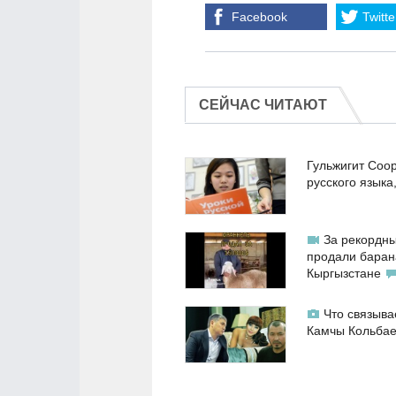
Facebook
Twitte
СЕЙЧАС ЧИТАЮТ
Гульжигит Соо
русского языка
За рекордны
продали баран
Кыргызстане
Что связыва
Камчы Кольба