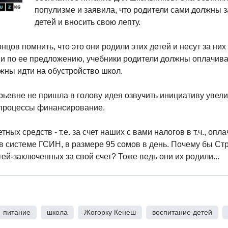
популизме и заявила, что родители сами должны з
детей и вносить свою лепту.
нцов помнить, что это они родили этих детей и несут за них
 и по ее предложению, учебники родители должны оплачива
жны идти на обустройство школ.
рьевне не пришла в голову идея озвучить инициативу уве
 процессы финансирование.
тных средств - т.е. за счет наших с вами налогов в т.ч., опл
в системе ГСИН, в размере 95 сомов в день. Почему бы Ст
ей-заключенных за свой счет? Тоже ведь они их родили...
питание
,
школа
,
Жогорку Кенеш
,
воспитание детей
,