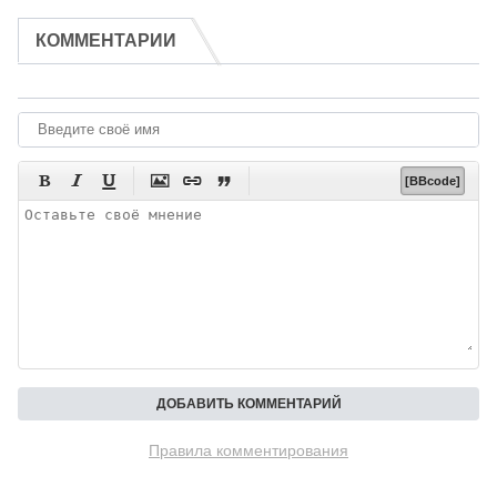
КОММЕНТАРИИ






[BBcode]
Правила комментирования