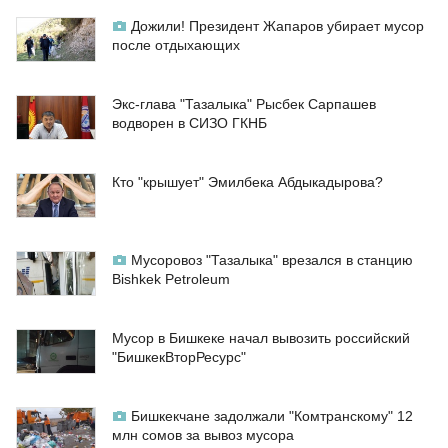
Дожили! Президент Жапаров убирает мусор
после отдыхающих
Экс-глава "Тазалыка" Рысбек Сарпашев
водворен в СИЗО ГКНБ
Кто "крышует" Эмилбека Абдыкадырова?
Мусоровоз "Тазалыка" врезался в станцию
Bishkek Petroleum
Мусор в Бишкеке начал вывозить российский
"БишкекВторРесурс"
Бишкекчане задолжали "Комтранскому" 12
млн сомов за вывоз мусора