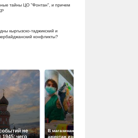
ные тайны ЦО "Фонтан", и причем
КР
дны кыргызско-таджикский и
зербайджанский конфликты?
СМИ: В Хи
 событий не
В магазинах России
полицейс
 1945: чего
ажиотаж из-за этого
машину на