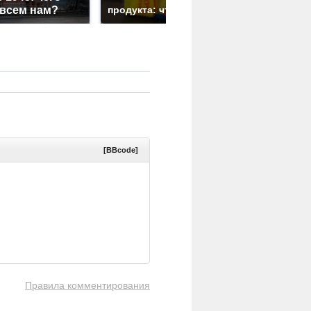
 всем нам?
продукта: что купить?
подожгли.
[BBcode]
Правила комментирования