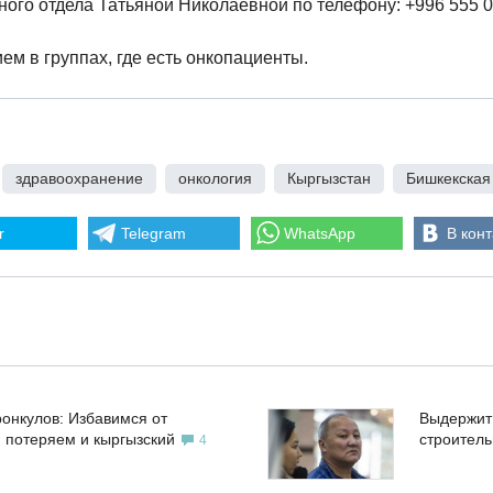
ного отдела Татьяной Николаевной по телефону: +996 555 0
м в группах, где есть онкопациенты.
,
здравоохранение
,
онкология
,
Кыргызстан
,
Бишкекская
r
Telegram
WhatsApp
В конт
ронкулов: Избавимся от
Выдержит
, потеряем и кыргызский
строител
4