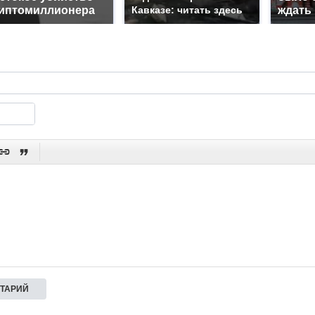
иптомиллионера
Кавказе: читать здесь
ждать

