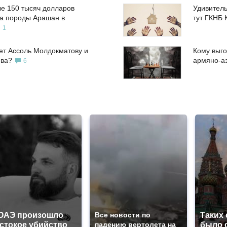
е 150 тысяч долларов
Удивитель
а породы Арашан в
тут ГКНБ 
1
ет Ассоль Молдокматову и
Кому выго
ева?
армяно-а
6
ОАЭ произошло
Все новости по
Таких
стокое убийство
падению вертолета на
было с