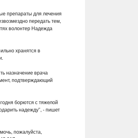
ные препараты для лечения
езвозмездно передать тем,
етях волонтер Надежда
вильно хранятся в
и.
ть назначение врача
умент, подтверждающий
егодня борются с тяжелой
одарить надежду", - пишет
омочь, пожалуйста,