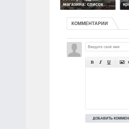
магазина: список
кр
КОММЕНТАРИИ



