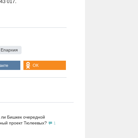
43 017.
 Епархия
акте
ОК
 ли Бишкек очередной
ьный проект Тюлеевых?
1