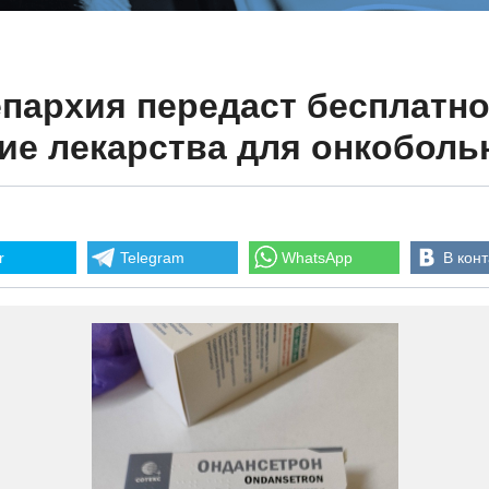
пархия передаст бесплатн
ие лекарства для онкоболь
r
Telegram
WhatsApp
В конт