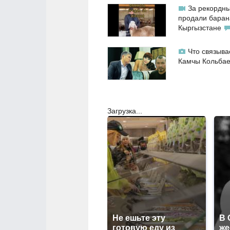
За рекордны
продали баран
Кыргызстане
Что связыва
Камчы Кольба
Загрузка...
Не ешьте эту
В 
готовую еду из
же