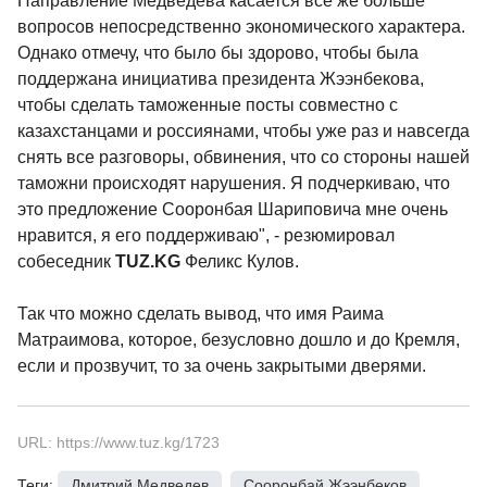
Направление Медведева касается все же больше
вопросов непосредственно экономического характера.
Однако отмечу, что было бы здорово, чтобы была
поддержана инициатива президента Жээнбекова,
чтобы сделать таможенные посты совместно с
казахстанцами и россиянами, чтобы уже раз и навсегда
снять все разговоры, обвинения, что со стороны нашей
таможни происходят нарушения. Я подчеркиваю, что
это предложение Сооронбая Шариповича мне очень
нравится, я его поддерживаю", - резюмировал
собеседник
TUZ.KG
Феликс Кулов.
Так что можно сделать вывод, что имя Раима
Матраимова, которое, безусловно дошло и до Кремля,
если и прозвучит, то за очень закрытыми дверями.
URL: https://www.tuz.kg/1723
Теги:
Дмитрий Медведев
,
Сооронбай Жээнбеков
,