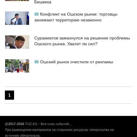
Бишкека
Конфликт на Ошском рынке: торговцы
занимают территорию незаконно
Суракматов замахнулся на решение проблемы
Ошского рынка. Хватит ли сил?
Ошский рынок очистили от рекламы
1
@2017-2026
TUZ.KG - Вся соль событий...
При размещении материалов на сторонних ресурсах гиперссылка на
источник обязательна.