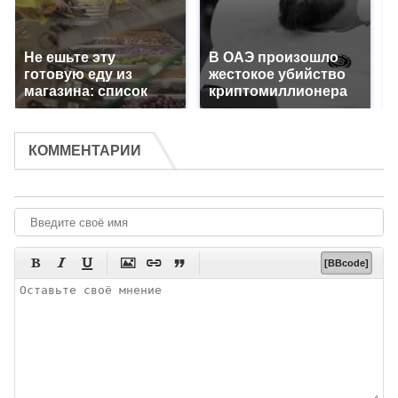
Не ешьте эту
В ОАЭ произошло
готовую еду из
жестокое убийство
магазина: список
криптомиллионера
КОММЕНТАРИИ






[BBcode]