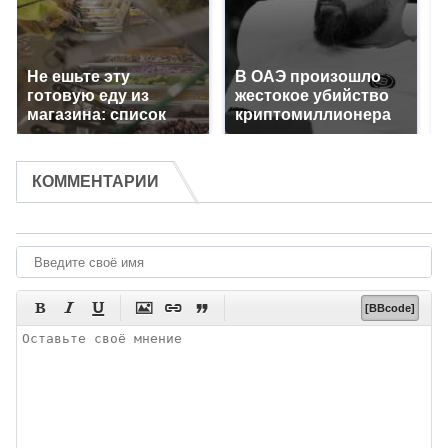
Не ешьте эту
В ОАЭ произошло
готовую еду из
жестокое убийство
магазина: список
криптомиллионера
КОММЕНТАРИИ






[BBcode]