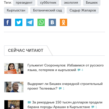
Теги:
президент
,
субботник
,
экология
,
Бишкек
,
Кыргызстан
,
Ботанический сад
,
Садыр Жапаров
СЕЙЧАС ЧИТАЮТ
Гульжигит Сооронкулов: Избавимся от русского
языка, потеряем и кыргызский
4
Выдержит ли Бишкек очередной строительный
проект Тюлеевых?
1
За рекордные 150 тысяч долларов продали
барана породы Арашан в Кыргызстане
1