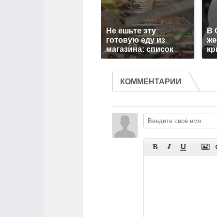
Не ешьте эту
В 
готовую еду из
же
магазина: список
кр
КОММЕНТАРИИ



