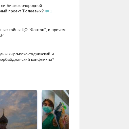
 ли Бишкек очередной
ьный проект Тюлеевых?
1
ные тайны ЦО "Фонтан", и причем
КР
дны кыргызско-таджикский и
зербайджанский конфликты?