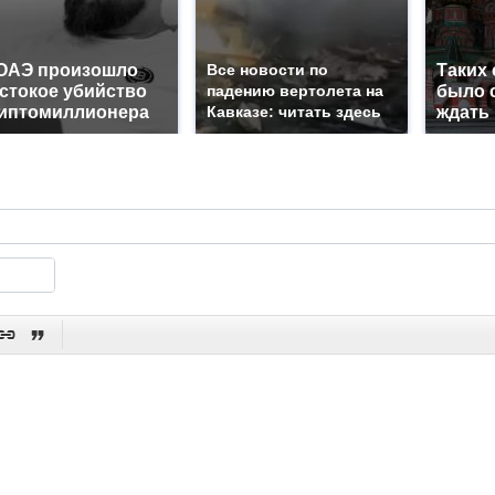
ОАЭ произошло
Все новости по
Таких
стокое убийство
падению вертолета на
было с
иптомиллионера
Кавказе: читать здесь
ждать

