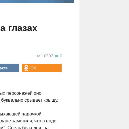
а глазах
10692
0
акте
ОК
ных персонажей оно
 буквально срывает крышу.
тдыхающей парочкой.
дане заметили, что в воде
". Средь бела дня, на