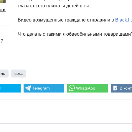
глазах всего пляжа, и детей в т.ч.
и в
Видео возмущенные граждане отправили в
Black.li
Что делать с такими любвеобильными товарищами
ы?
уль
,
секс
r
Telegram
WhatsApp
В конт