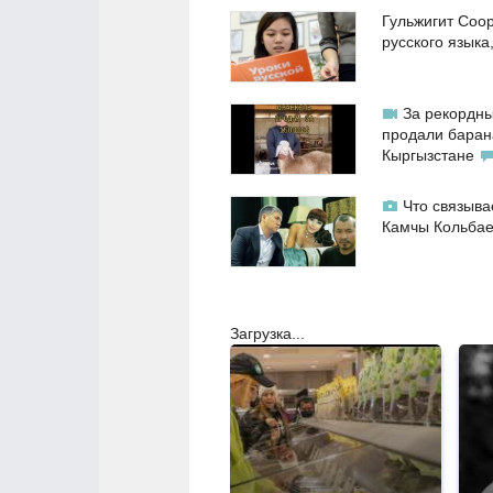
Гульжигит Соо
русского языка
За рекордны
продали баран
Кыргызстане
Что связыва
Камчы Кольба
Загрузка...