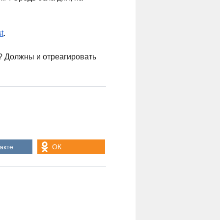
st
.
? Должны и отреагировать
акте
ОК