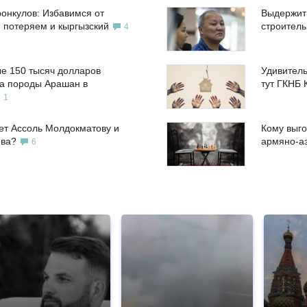
ронкулов: Избавимся от
Выдержит
, потеряем и кыргызский
строител
4
е 150 тысяч долларов
Удивитель
а породы Арашан в
тут ГКНБ 
1
ет Ассоль Молдокматову и
Кому выго
ева?
армяно-а
6