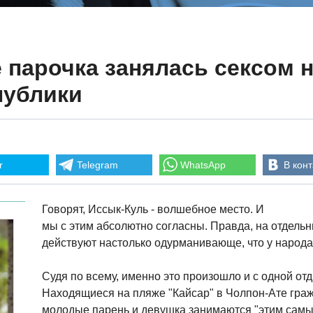
 парочка занялась сексом н
публики
r
Telegram
WhatsApp
В конт
Говорят, Иссык-Куль - волшебное место. И
мы с этим абсолютно согласны. Правда, на отдель
действуют настолько одурманивающе, что у народа
Судя по всему, именно это произошло и с одной о
Находящиеся на пляже "Кайсар" в Чолпон-Ате граж
молодые парень и девушка занимаются "этим самым