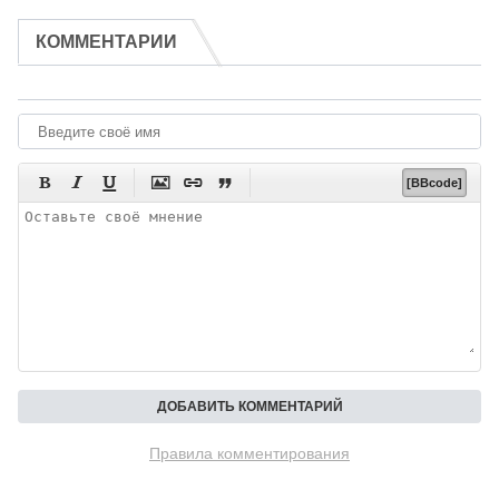
КОММЕНТАРИИ






[BBcode]
Правила комментирования