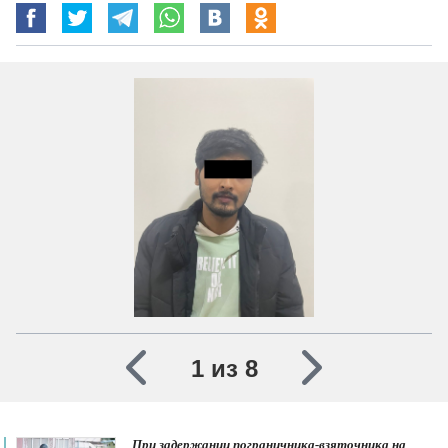
1 из 8
При задержании пограничника-взяточника на