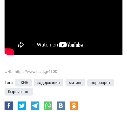
URL: https://www.tuz.kg/4100
Теги:
ГКНБ
,
задержание
,
митинг
,
переворот
,
Кыргызстан