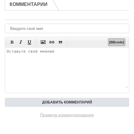
КОММЕНТАРИИ






[BBcode]
Правила комментирования