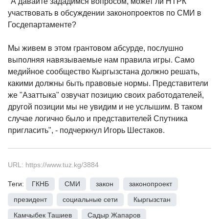
"А давайте зададимся вопросом, может ли НТРК
участвовать в обсуждении законопроектов по СМИ в
Госдепартаменте?
Мы живем в этом грантовом абсурде, послушно
выполняя навязываемые нам правила игры. Само
медийное сообщество Кыргызстана должно решать,
какими должны быть правовые нормы. Представители
же "Азаттыка" озвучат позицию своих работодателей,
другой позиции мы не увидим и не услышим. В таком
случае логично было и представителей Спутника
пригласить", - подчеркнул Игорь Шестаков.
URL: https://www.tuz.kg/3884
Теги:
ГКНБ
,
СМИ
,
закон
,
законопроект
,
президент
,
социальные сети
,
Кыргызстан
,
Камчыбек Ташиев
,
Садыр Жапаров