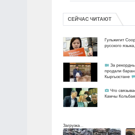
СЕЙЧАС ЧИТАЮТ
Гульжигит Соо
русского языка
За рекордны
продали баран
Кыргызстане
Что связыва
Камчы Кольба
Загрузка...