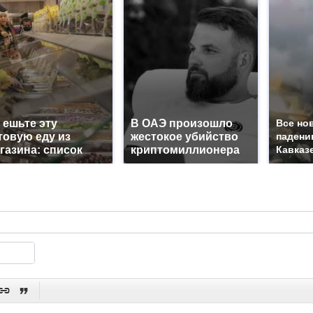
 ешьте эту
В ОАЭ произошло
Все но
товую еду из
жестокое убийство
падени
газина: список
криптомиллионера
Кавказе

