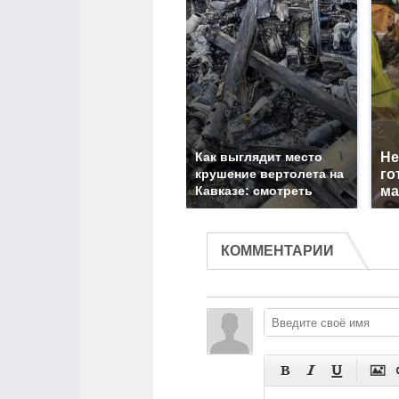
Как выглядит место
Не
крушение вертолета на
го
Кавказе: смотреть
ма
КОММЕНТАРИИ



