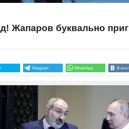
яд! Жапаров буквально при
r
Telegram
WhatsApp
В конт