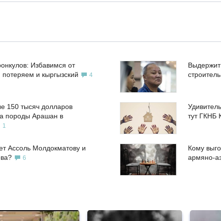
ронкулов: Избавимся от
Выдержит
, потеряем и кыргызский
строител
4
е 150 тысяч долларов
Удивитель
а породы Арашан в
тут ГКНБ 
1
ет Ассоль Молдокматову и
Кому выго
ева?
армяно-а
6