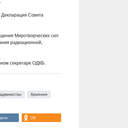
.
а Декларация Совета
ащения Миротворческих сил
ания радиационной,
ьном секретаре ОДКБ.
аджикистан
,
Армения
,
акте
ОК