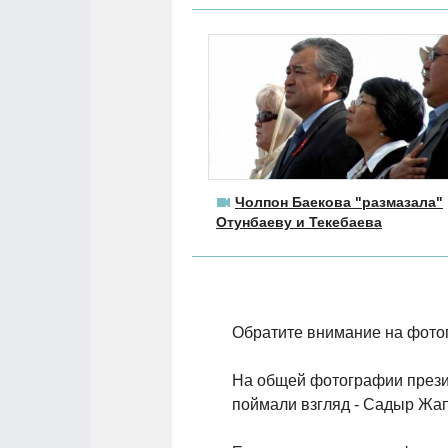
Чолпон Баекова "размазала"
Отунбаеву и Текебаева
Обратите внимание на фотог
На общей фотографии презид
поймали взгляд - Садыр Жа