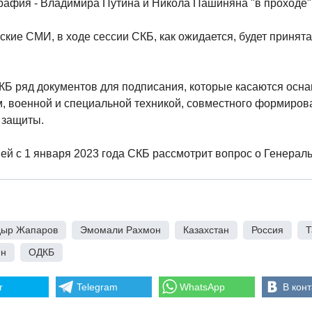
рафия - Владимира Путина и Никола Пашиняна "в проходе"
ские СМИ, в ходе сессии СКБ, как ожидается, будет принят
КБ ряд документов для подписания, которые касаются осн
 военной и специальной техникой, совместного формиров
 защиты.
ей с 1 января 2023 года СКБ рассмотрит вопрос о Генерал
ыр Жапаров
,
Эмомали Рахмон
,
Казахстан
,
Россия
,
Т
ян
,
ОДКБ
r
Telegram
WhatsApp
В конт