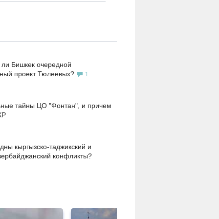
 ли Бишкек очередной
ьный проект Тюлеевых?
1
ные тайны ЦО "Фонтан", и причем
КР
дны кыргызско-таджикский и
зербайджанский конфликты?