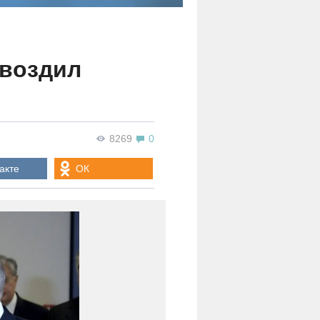
гвоздил
8269
0
акте
ОК