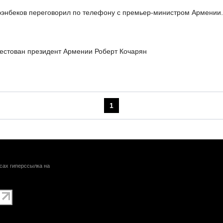
энбеков переговорил по телефону с премьер-министром Армении
естован президент Армении Роберт Кочарян
1
сах гиперссылка на