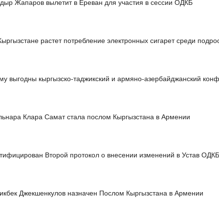
дыр Жапаров вылетит в Ереван для участия в сессии ОДКБ
Кыргызстане растет потребление электронных сигарет среди подро
му выгодны кыргызско-таджикский и армяно-азербайджанский кон
льнара Клара Самат стала послом Кыргызстана в Армении
тифицирован Второй протокол о внесении изменений в Устав ОДК
икбек Джекшенкулов назначен Послом Кыргызстана в Армении