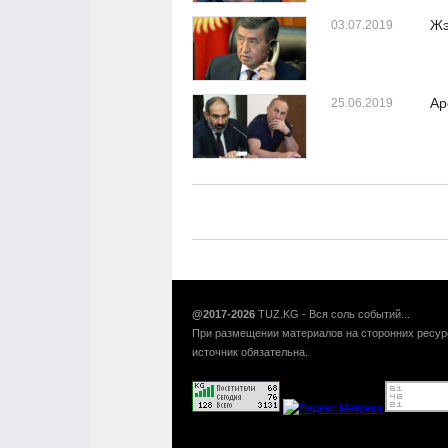
Жэ
03.07.2019
Ар
25.06.2019
@2017-2026
TUZ.KG - Вся соль событий...
При размещении материалов на сторонних ресур
источник обязательна.