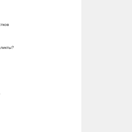
стков
фликты?
Б