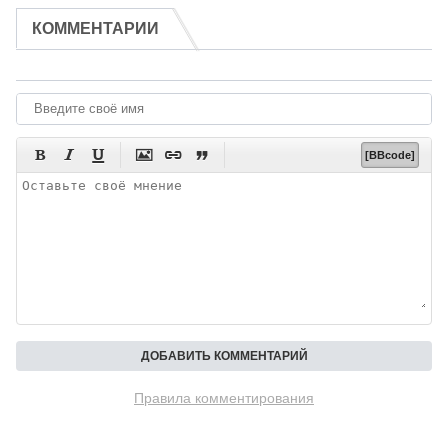
КОММЕНТАРИИ






[BBcode]
Правила комментирования