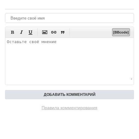






[BBcode]
Правила комментирования