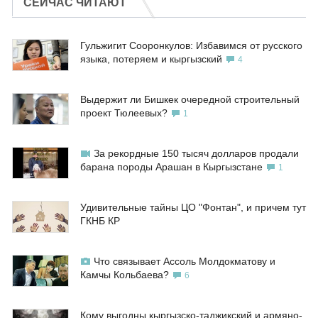
СЕЙЧАС ЧИТАЮТ
Гульжигит Сооронкулов: Избавимся от русского
языка, потеряем и кыргызский
4
Выдержит ли Бишкек очередной строительный
проект Тюлеевых?
1
За рекордные 150 тысяч долларов продали
барана породы Арашан в Кыргызстане
1
Удивительные тайны ЦО "Фонтан", и причем тут
ГКНБ КР
Что связывает Ассоль Молдокматову и
Камчы Кольбаева?
6
Кому выгодны кыргызско-таджикский и армяно-