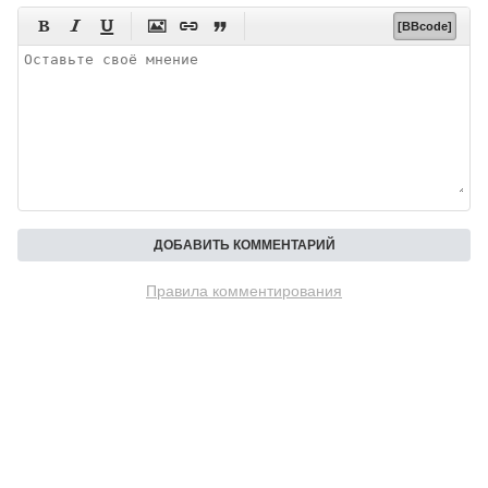






[BBcode]
Правила комментирования