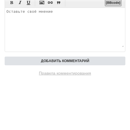






[BBcode]
Правила комментирования