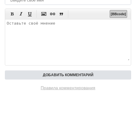






[BBcode]
Правила комментирования