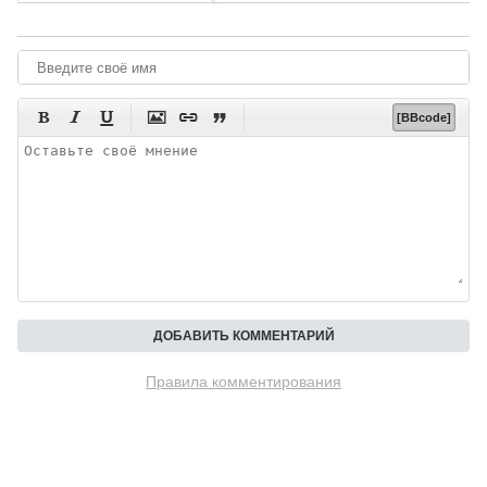






[BBcode]
Правила комментирования