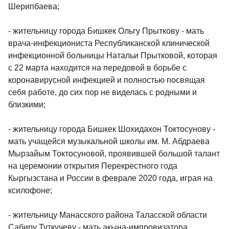
Шерипбаева;
- жительницу города Бишкек Ольгу Прыткову - мать
врача-инфекциониста Республиканской клинической
инфекционной больницы Натальи Прытковой, которая
с 22 марта находится на передовой в борьбе с
коронавирусной инфекцией и полностью посвящая
себя работе, до сих пор не виделась с родными и
близкими;
- жительницу города Бишкек Шохидахон Токтосунову -
мать учащейся музыкальной школы им. М. Абдраева
Мырзайым Токтосуновой, проявившей большой талант
на церемонии открытия Перекрестного года
Кыргызстана и России в феврале 2020 года, играя на
ксилофоне;
- жительницу Манасского района Таласской области
Сабиру Туткучеву - мать акына-импровизатора,