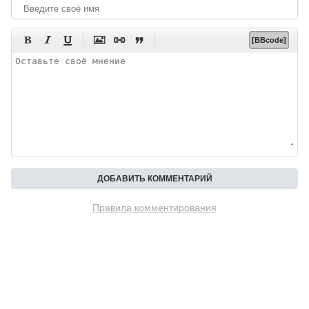






[BBcode]
Правила комментирования