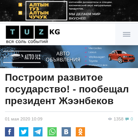
Построим развитое
государство! - пообещал
президент Жээнбеков
01 мая 2020 10:09
1358
0