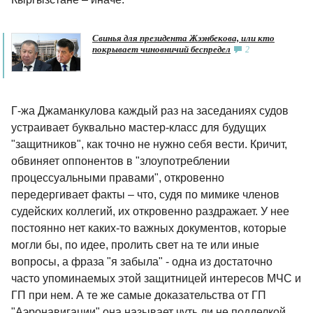
Свинья для президента Жээнбекова, или кто
покрывает чиновничий беспредел
2
Г-жа Джаманкулова каждый раз на заседаниях судов
устраивает буквально мастер-класс для будущих
"защитников", как точно не нужно себя вести. Кричит,
обвиняет оппонентов в "злоупотреблении
процессуальными правами", откровенно
передергивает факты – что, судя по мимике членов
судейских коллегий, их откровенно раздражает. У нее
постоянно нет каких-то важных документов, которые
могли бы, по идее, пролить свет на те или иные
вопросы, а фраза "я забыла" - одна из достаточно
часто упоминаемых этой защитницей интересов МЧС и
ГП при нем. А те же самые доказательства от ГП
"Аэронавигации" она называет чуть ли не подделкой,