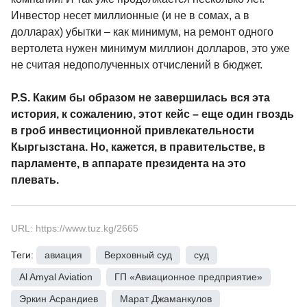
Инвестор несет миллионные (и не в сомах, а в
долларах) убытки – как минимум, на ремонт одного
вертолета нужен минимум миллион долларов, это уже
не считая недополученных отчислений в бюджет.
P.S. Каким бы образом не завершилась вся эта
история, к сожалению, этот кейс – еще один гвоздь
в гроб инвестиционной привлекательности
Кыргызстана. Но, кажется, в правительстве, в
парламенте, в аппарате президента на это
плевать.
URL: https://www.tuz.kg/2665
Теги:
авиация
,
Верховный суд
,
суд
,
Al Amyal Aviation
,
ГП «Авиационное предприятие»
,
Эркин Асрандиев
,
Марат Джаманкулов
,