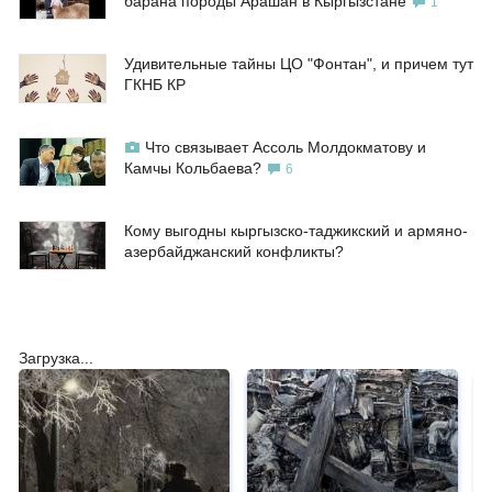
барана породы Арашан в Кыргызстане
1
Удивительные тайны ЦО "Фонтан", и причем тут
ГКНБ КР
Что связывает Ассоль Молдокматову и
Камчы Кольбаева?
6
Кому выгодны кыргызско-таджикский и армяно-
азербайджанский конфликты?
Загрузка...