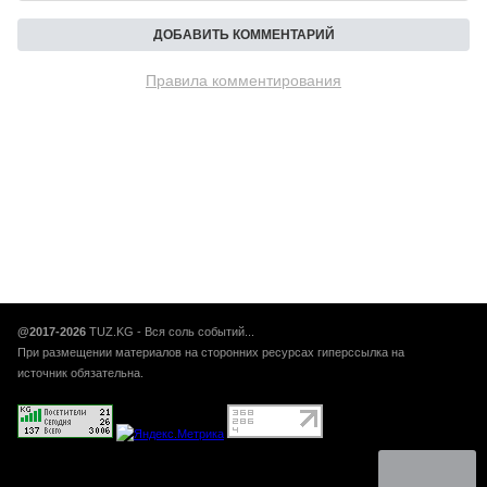
Правила комментирования
@2017-2026
TUZ.KG - Вся соль событий...
При размещении материалов на сторонних ресурсах гиперссылка на
источник обязательна.
Авторынок Кыргызстана, Авто кг, авто кж, купить продать