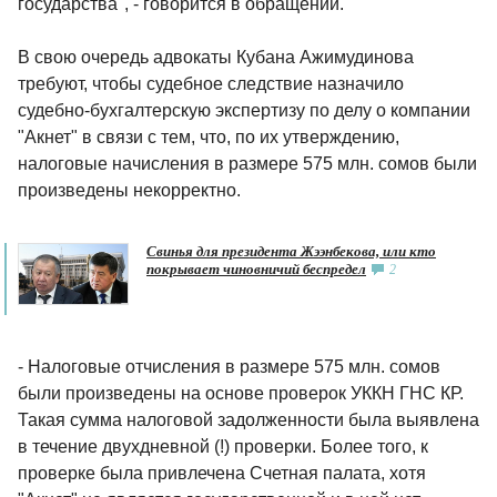
государства", - говорится в обращении.
В свою очередь адвокаты Кубана Ажимудинова
требуют, чтобы судебное следствие назначило
судебно-бухгалтерскую экспертизу по делу о компании
"Акнет" в связи с тем, что, по их утверждению,
налоговые начисления в размере 575 млн. сомов были
произведены некорректно.
Свинья для президента Жээнбекова, или кто
покрывает чиновничий беспредел
2
- Налоговые отчисления в размере 575 млн. сомов
были произведены на основе проверок УККН ГНС КР.
Такая сумма налоговой задолженности была выявлена
в течение двухдневной (!) проверки. Более того, к
проверке была привлечена Счетная палата, хотя