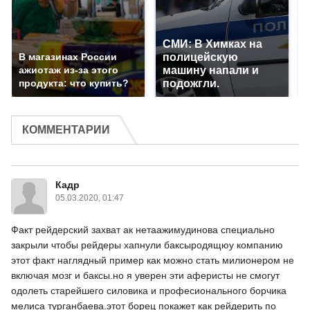
СМИ: В Химках на
В магазинах России
полицейскую
ажиотаж из-за этого
машину напали и
продукта: что купить?
подожгли.
КОММЕНТАРИИ
Кадр
05.03.2020, 01:47
Факт рейдерский захват ак нетаажимудинова специально
закрыли чтобы рейдеры хапнули баксыродящюу компанию
этот факт наглядный пример как можно стать милионером не
включая мозг и баксы.но я уверен эти аферисты не смогут
одолеть старейшего силовика и професионального борчика
мелиса турганбаева.этот борец покажет как рейдерить по