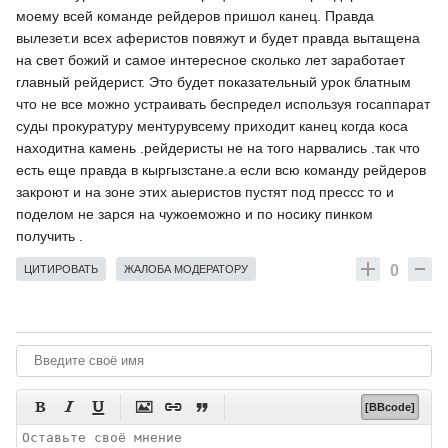
моему всей команде рейдеров пришол канец. Правда
вылезет.и всех аферистов повяжут и будет правда вытащена
на свет божий и самое интересное сколько лет заработает
главный рейдерист. Это будет показательный урок блатным
что не все можно устраивать беспредел используя госаппарат
суды прокуратуру ментурувсему приходит канец когда коса
находитна камень .рейдеристы не на того нарвались .так что
есть еще правда в кыргызстане.а если всю команду рейдеров
закроют и на зоне этих аыеристов пустят под прессс то и
поделом не зарся на чужоеможно и по носику пинком
получить .
0
ЦИТИРОВАТЬ
ЖАЛОБА МОДЕРАТОРУ






[BBcode]