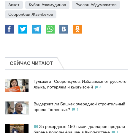
Акнет
,
Кубан Ажимудинов
,
Руслан Абдумажитов
,
Сооронбай Жээнбеков
СЕЙЧАС ЧИТАЮТ
Гульжигит Сооронкулов: Избавимся от русского
языка, потеряем и кыргызский
4
Выдержит ли Бишкек очередной строительный
проект Тюлеевых?
1
За рекордные 150 тысяч долларов продали
барана породы Арашан в Кыргызстане
1