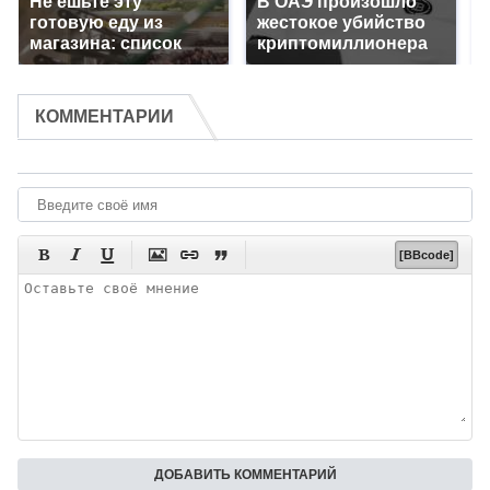
Не ешьте эту
В ОАЭ произошло
готовую еду из
жестокое убийство
магазина: список
криптомиллионера
КОММЕНТАРИИ






[BBcode]