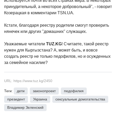
используется почти во всех странах мира. В некоторых
принудительный, а некоторое добровольный", - говорит
Козерацкая в комментарии TSN.UA.
Кстати, благодаря реестру родители смогут проверить
нянечек или других "домашних" служащих.
Уважаемые читатели
TUZ.KG
! Считаете, такой реестр
нужен для Кыргызстана? А, может быть, и вовсе
создать реестр не только педофилов, но и осужденных
за семейное насилие?
URL: https://www.tuz.kg/2450
Теги:
дети
,
законопроект
,
педофилия
,
президент
,
Украина
,
сексуальные домогательства
,
Владимир Зеленский