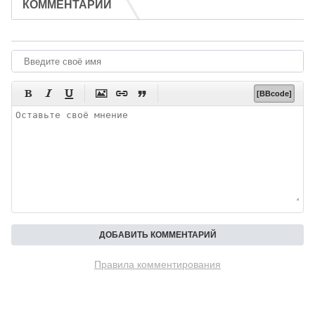
КОММЕНТАРИИ






[BBcode]
Правила комментирования