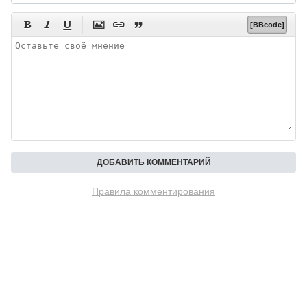






[BBcode]
Правила комментирования