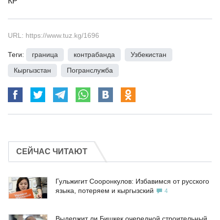
КР
URL: https://www.tuz.kg/1696
Теги:
граница
,
контрабанда
,
Узбекистан
,
Кыргызстан
,
Погранслужба
СЕЙЧАС ЧИТАЮТ
Гульжигит Сооронкулов: Избавимся от русского
языка, потеряем и кыргызский
4
Выдержит ли Бишкек очередной строительный