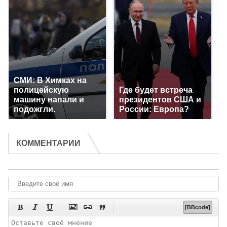
СМИ: В Химках на
полицейскую
Где будет встреча
машину напали и
президентов США и
подожгли.
России: Европа?
КОММЕНТАРИИ






[BBcode]