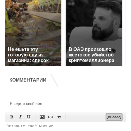
Не ешьте эту
В ОАЭ произошло
готовую еду из
жестокое убийство
магазина: список
криптомиллионера
КОММЕНТАРИИ






[BBcode]