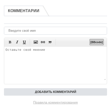
КОММЕНТАРИИ






[BBcode]
Правила комментирования