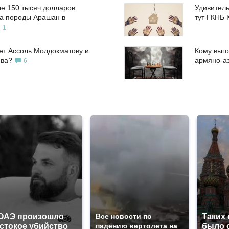
е 150 тысяч долларов
Удивитель
а породы Арашан в
тут ГКНБ 
1
ет Ассоль Молдокматову и
Кому выго
ева?
армяно-а
6
ОАЭ произошло
Все новости по
Таких
стокое убийство
падению вертолета на
было с