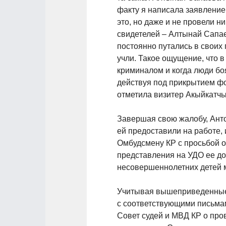
факту я написала заявление 
это, но даже и не провели н
свидетелей – Алтынай Сапае
постоянно путались в своих
учли. Такое ощущение, что в
криминалом и когда люди бо
действуя под прикрытием фо
отметила визитер Акыйкатчы
Завершая свою жалобу, Анто
ей предоставили на работе, 
Омбудсмену КР с просьбой 
представления на УДО ее до
несовершеннолетних детей м
Учитывая вышеприведенные 
с соответствующими письмам
Совет судей и МВД КР о про