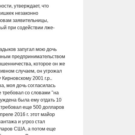
ости, утверждает, что
Бишкек незаконно
ловам заявительницы,
ый при содействии лже-
адыков запугал мою дочь
конным предпринимательством
ошенничества, которое он же
отивном случаем, он угрожал
Кирновскому 2001 г.р..
а, моя дочь согласилась
ее требовал со словами "на
нуждена была ему отдать 10
затребовал еще 500 долларов
реле 2016 г. этот майор
антажа и угроз стал
лларов США, а потом еще