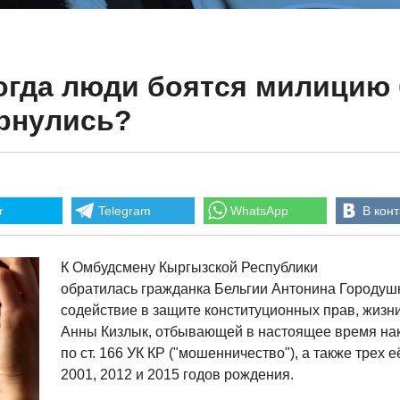
когда люди боятся милицию
ернулись?
r
Telegram
WhatsApp
В конт
К Омбудсмену Кыргызской Республики
обратилась гражданка Бельгии Антонина Городушк
содействие в защите конституционных прав, жизни
Анны Кизлык, отбывающей в настоящее время нака
по ст. 166 УК КР ("мошенничество"), а также трех
2001, 2012 и 2015 годов рождения.