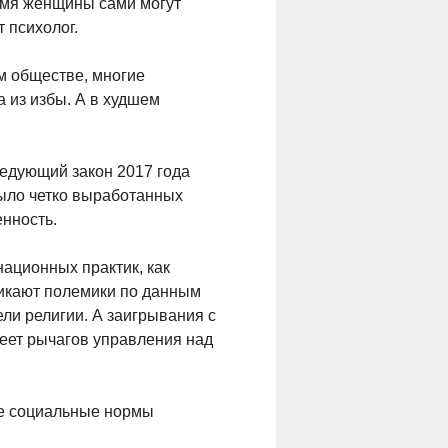
ремя женщины сами могут
 психолог.
м обществе, многие
 из избы. А в худшем
ледующий закон 2017 года
было четко выработанных
енность.
ационных практик, как
никают полемики по данным
ли религии. А заигрывания с
меет рычагов управления над
ые социальные нормы