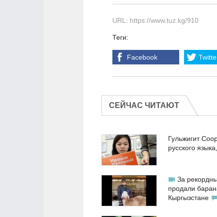
URL: https://www.tuz.kg/910
Теги:
Facebook
Twitte
СЕЙЧАС ЧИТАЮТ
Гульжигит Соо
русского языка
За рекордны
продали баран
Кыргызстане