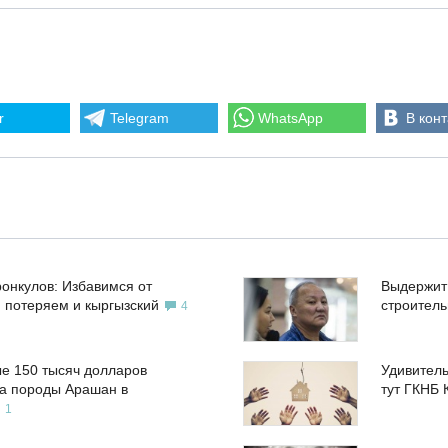
r
Telegram
WhatsApp
В конт
ронкулов: Избавимся от
Выдержит
, потеряем и кыргызский
строител
4
е 150 тысяч долларов
Удивитель
а породы Арашан в
тут ГКНБ 
1