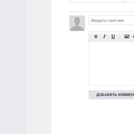



