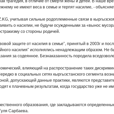
ак трагедия, в отличие от смерти жены и детей. В наше в
жнему не имеют веса в семье и терпят насилие, - объясняет
.KG, учитывая сильные родоплеменные связи в кыргызско
аявить о насилии, не будучи осужденными за «вынос мусора
остракизму со стороны родичей.
вовой защите от насилия в семье", принятый в 2003г и пос
ейного насилия" исполнялись ненадлежащим образом. Не 
азания за содеянное. Безнаказанность породила вседозвол
омический, влияющий на распространение таких дискримин
Нередко в социальных сетях кыргызстанского сегмента воз
роной, допускающей данные практики, являются представите
водят к плачевным результатам, когда государство уже не и
чественного образования, где закладываются определенн
Гуля Сарбаева.