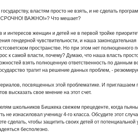
осударству, властям просто не взять, и не сделать програ
й «СРОЧНО! ВАЖНО!»? Что мешает?
в и интересов женщин и детей не в первой тройке приоритет
ния гендерной чувствительности, и наша законодательная
остсоветском пространстве. Но при этом нет полноценного 
ос к самой власти, почему? Думаю, что наша власть просто
ожностей взять полноценную ответственность по данным воп
осударство тратит на решение данных проблем, - резюмируе
ериалов, посвященных этой проблематике. И приглашаем 
тов высказать свое мнение на этот счет.
телям школьников Бишкека свежем прецеденте, когда пья
ть не изнасиловал ученицу 4-го класса. Обсудите этот случа
те сделать, чтобы защитить своих детей от потенциальной 
адеяться бесполезно.