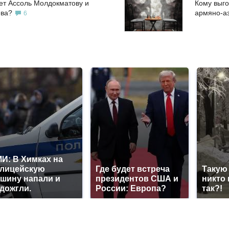
ет Ассоль Молдокматову и
Кому выго
ева?
армяно-а
6
И: В Химках на
лицейскую
Где будет встреча
Такую
шину напали и
президентов США и
никто 
дожгли.
России: Европа?
так?!