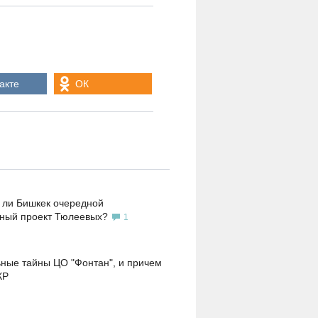
акте
ОК
 ли Бишкек очередной
ьный проект Тюлеевых?
1
ные тайны ЦО "Фонтан", и причем
КР