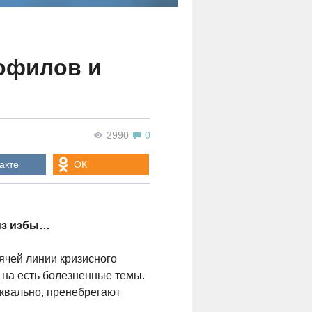
дофилов и
2990
0
акте
ОК
 из избы…
ячей линии кризисного
 на есть болезненные темы.
уквально, пренебрегают