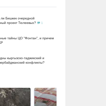
 ли Бишкек очередной
ьный проект Тюлеевых?
1
ные тайны ЦО "Фонтан", и причем
КР
дны кыргызско-таджикский и
зербайджанский конфликты?