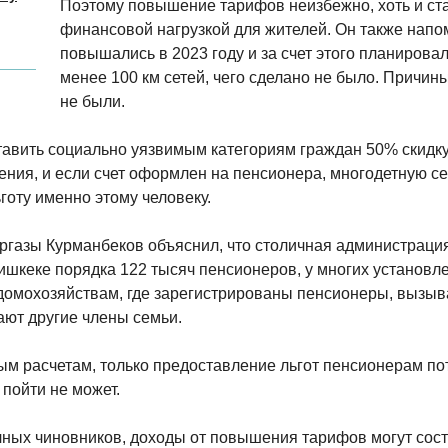
Поэтому повышение тарифов неизбежно, хоть и ст
финансовой нагрузкой для жителей. Он также напо
повышались в 2023 году и за счет этого планирова
менее 100 км сетей, чего сделано не было. Причин
не были.
вить социально уязвимым категориям граждан 50% скидку 
ния, и если счет оформлен на пенсионера, многодетную с
готу именно этому человеку.
ргазы Курманбеков объяснил, что столичная администраци
Бишкеке порядка 122 тысяч пенсионеров, у многих установ
домохозяйствам, где зарегистрированы пенсионеры, вызыва
ают другие члены семьи.
ым расчетам, только предоставление льгот пенсионерам по
 пойти не может.
чных чиновников, доходы от повышения тарифов могут сос