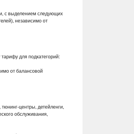
и, с выделением следующих
елей), независимо от
тарифу для подкатегорий:
симо от балансовой
 тюнинг-центры, детейленги,
еского обслуживания,