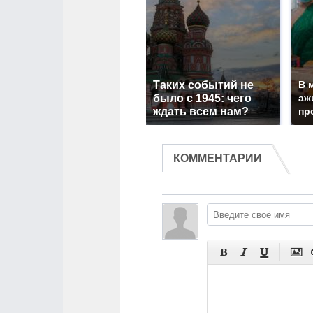
Таких событий не
В 
было с 1945: чего
аж
ждать всем нам?
пр
КОММЕНТАРИИ



