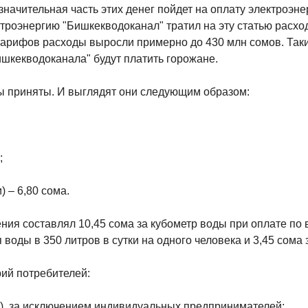
значительная часть этих денег пойдет на оплату электроэнер
роэнергию "Бишкекводоканал" тратил на эту статью расхо
а тарифов расходы выросли примерно до 430 млн сомов. Так
ишкекводоканала" будут платить горожане.
ы приняты. И выглядят они следующим образом:
;
 – 6,80 сома.
ения составлял 10,45 сома за кубометр воды при оплате по 
воды в 350 литров в сутки на одного человека и 3,45 сома 
ий потребителей:
), за исключением индивидуальных предпринимателей;