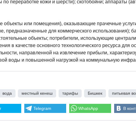
 по переработке кожи и шерсти); скотобойни; аппараты (а
е объекты или помещения), оказывающие прачечные услуги
е, предназначенные для коммерческого использования); ба
тоятельные объекты; потребители, использующие централ
ния в качестве основного технологического ресурса для 
льности, направленной на извлечение прибыли, характери
вой воды и повышенной нагрузкой на коммунальную инфрас
вода
,
местный кенеш
,
тарифы
,
Бишкек
,
питьевая в
r
Telegram
WhatsApp
В конт