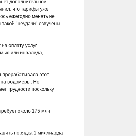
анет дополнительной
мнил, что тарифы уже
лось ежегодно менять не
ы такой "неудачи" озвучены
на оплату услуг
емью или инвалида,
я прорабатывала этот
лена водомеры. Но
ет трудности поскольку
требует около 175 млн
тавить порядка 1 миллиарда