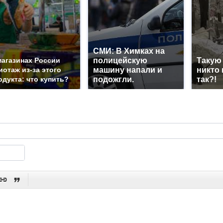
СМИ: В Химках на
магазинах России
полицейскую
Такую
иотаж из-за этого
машину напали и
никто 
одукта: что купить?
подожгли.
так?!

