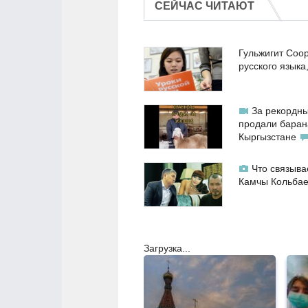
СЕЙЧАС ЧИТАЮТ
Гульжигит Соо
русского языка
За рекордны
продали баран
Кыргызстане
Что связыва
Камчы Кольба
Загрузка...