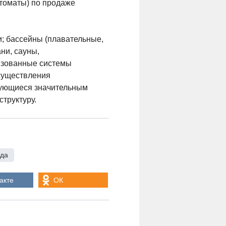
втоматы) по продаже
; бассейны (плавательные,
ни, сауны,
изованные системы
осуществления
зующиеся значительным
труктуру.
ода
акте
ОК