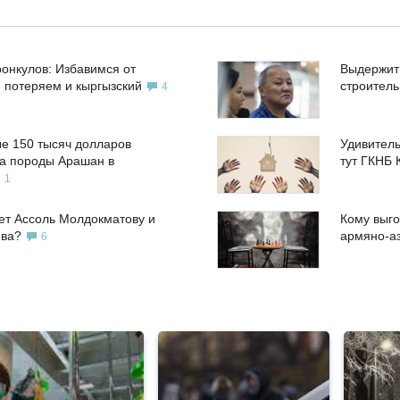
ронкулов: Избавимся от
Выдержит
, потеряем и кыргызский
строител
4
е 150 тысяч долларов
Удивитель
а породы Арашан в
тут ГКНБ 
1
ет Ассоль Молдокматову и
Кому выго
ева?
армяно-а
6