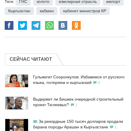
Теги:
ГНС
,
золото
,
ювелирная отрасль
,
импорт
,
Кыргызстан
,
кабмин
,
кабинет министров КР
СЕЙЧАС ЧИТАЮТ
Гульжигит Сооронкулов: Избавимся от русского
языка, потеряем и кыргызский
4
Выдержит ли Бишкек очередной строительный
проект Тюлеевых?
1
За рекордные 150 тысяч долларов продали
барана породы Арашан в Кыргызстане
1