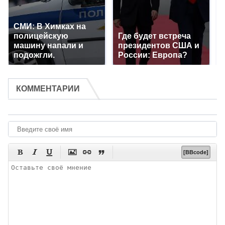
СМИ: В Химках на
полицейскую
Где будет встреча
машину напали и
президентов США и
подожгли.
России: Европа?
КОММЕНТАРИИ






[BBcode]