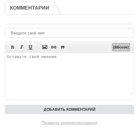
КОММЕНТАРИИ






[BBcode]
Правила комментирования