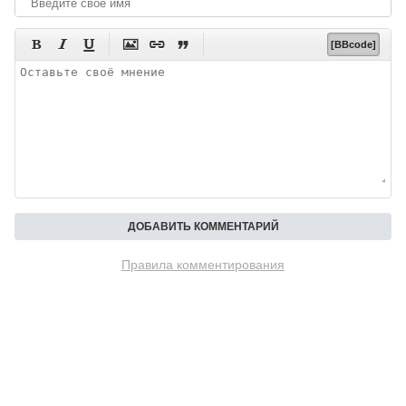






[BBcode]
Правила комментирования