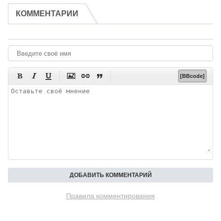
КОММЕНТАРИИ






[BBcode]
Правила комментирования