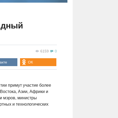
одный
6159
0
акте
ОК
ии примут участие более
 Востока, Азии, Африки и
ли мэров, министры
ртных и технологических