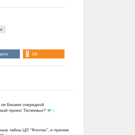
к
,
акте
ОК
 ли Бишкек очередной
ьный проект Тюлеевых?
1
ные тайны ЦО "Фонтан", и причем