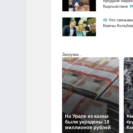
продали баран
Кыргызстане
Что связыва
Камчы Кольба
Загрузка...
На Урале из казны
Ка
были украдены 18
кр
миллионов рублей
Ка