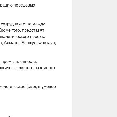
еграцию передовых
 сотрудничестве между
Кроме того, представят
налитического проекта
а, Алматы, Банжул, Фритаун,
 и промышленности,
огически чистого наземного
кологические (смог, шумовое