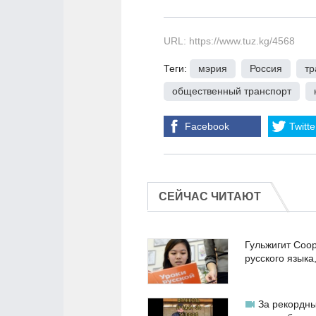
URL: https://www.tuz.kg/4568
Теги:
мэрия
,
Россия
,
тр
общественный транспорт
,
Facebook
Twitte
СЕЙЧАС ЧИТАЮТ
Гульжигит Соо
русского языка
За рекордны