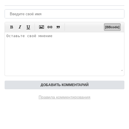






[BBcode]
Правила комментирования