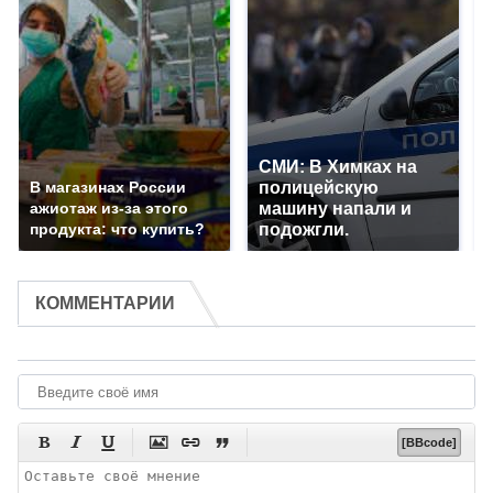
СМИ: В Химках на
В магазинах России
полицейскую
ажиотаж из-за этого
машину напали и
продукта: что купить?
подожгли.
КОММЕНТАРИИ






[BBcode]