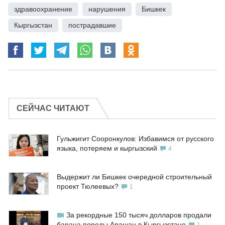
здравоохранение
,
нарушения
,
Бишкек
,
Кыргызстан
,
пострадавшие
СЕЙЧАС ЧИТАЮТ
Гульжигит Сооронкулов: Избавимся от русского
языка, потеряем и кыргызский
4
Выдержит ли Бишкек очередной строительный
проект Тюлеевых?
1
За рекордные 150 тысяч долларов продали
барана породы Арашан в Кыргызстане